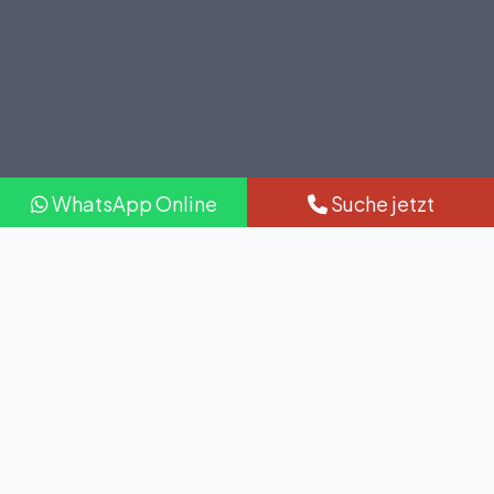
WhatsApp Online
Suche jetzt
TÜR ZU TÜR SERVICE
Fester Preis Istanbul
Flughafen Transfer Service
Wir bieten Festpreis-Transfers vom Stadtzentrum, Hotel
oder Airbnb zum Flughafen Istanbul (IST) & Sabiha